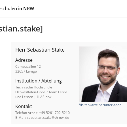
hschulen in NRW
stian.stake]
Herr Sebastian Stake
Adresse
Campusallee 12
32657 Lemgo
Institution / Abteilung
Technische Hochschule
Ostwestfalen-Lippe / Team Lehre
und Lernen | ILIAS.nrw
Visitenkarte herunterladen
Kontakt
Telefon Arbeit: +49 5261 702-5210
E-Mail: sebastian.stake@th-owl.de