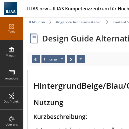
ILIAS.nrw – ILIAS Kompetenzzentrum für Hoc
ILIAS.nrw
Angebote für Servicestellen
Content S
Tools
Design Guide Alternati
Magazin
HintergrundBeige/Blau/Grau/Weiss
Angebote
HintergrundBeige/Blau/
Nutzung
Das Projekt
Kurzbeschreibung:
Über uns